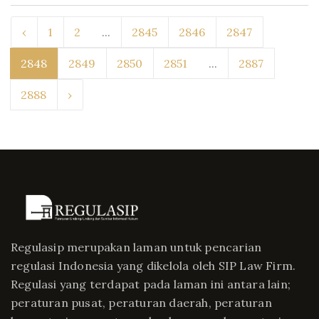
‹
1
2
...
2845
2846
2847
2848
2849
2850
2851
...
2887
2888
›
Regulasip merupakan laman untuk pencarian
regulasi Indonesia yang dikelola oleh SIP Law Firm.
Regulasi yang terdapat pada laman ini antara lain;
peraturan pusat, peraturan daerah, peraturan