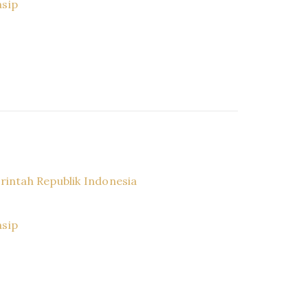
asip
r
intah Republik Indonesia
asip