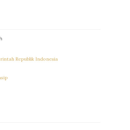
h
intah Republik Indonesia
asip