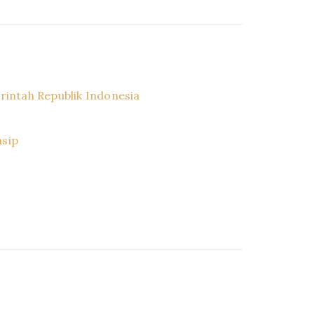
r
intah Republik Indonesia
asip
r