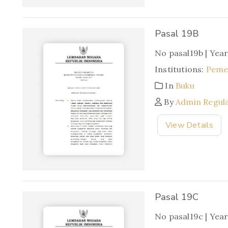
Pasal 19B
No pasal19b | Yea
Institutions:
Pemer
In
Buku
By
Admin Regul
View Details
Pasal 19C
No pasal19c | Yea