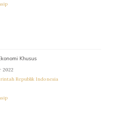
asip
Ekonomi Khusus
r 2022
intah Republik Indonesia
asip