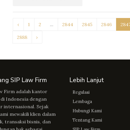
‹
1
2
...
2844
2845
2846
284
2888
›
ang SIP Law Firm
Lebih Lanjut
w Firm adalah kantor
Regulasi
di Indonesia dengan
Lembaga
r internasional. Sejak
Hubungi Kami
kami mewakili klien dalam
Tentang Kami
, transaksi bisnis, dan
dungan hak sebagai
SIP Law Firm