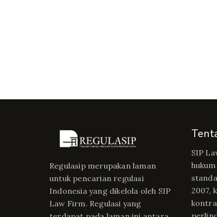
Tent
SIP La
hukum 
Regulasip merupakan laman
standa
untuk pencarian regulasi
2007, 
Indonesia yang dikelola oleh SIP
kontrak
Law Firm. Regulasi yang
perlin
terdapat pada laman ini antara