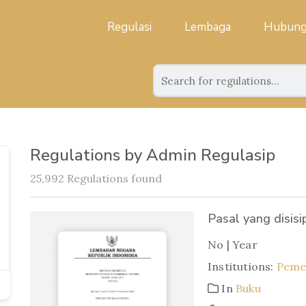
Regulasi
Lembaga
Hubung
Regulations by Admin Regulasip
25,992 Regulations found
Pasal yang disisi
No | Year
Institutions:
Pemer
In
Buku