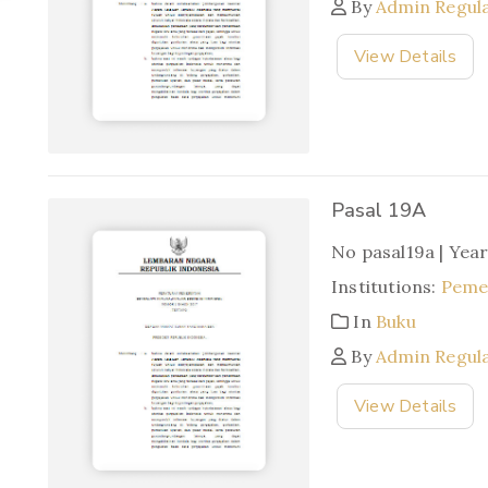
By
Admin Regul
View Details
Pasal 19A
No pasal19a | Yea
Institutions:
Pemer
In
Buku
By
Admin Regul
View Details