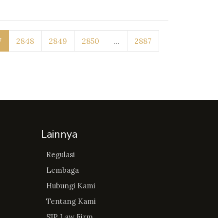
7
2848
2849
2850
...
2887
Lainnya
Regulasi
Lembaga
Hubungi Kami
Tentang Kami
SIP Law Firm