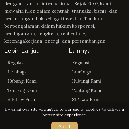
dengan standar internasional. Sejak 2007, kami
mewakili klien dalam kontrak, transaksi bisnis, dan
perlindungan hak sebagai investor. Tim kami
berpengalaman dalam hukum korporasi,
perdagangan, sengketa, real estate,
ketenagakerjaan, energi, dan pertambangan.
Lebih Lanjut
Lainnya
Regulasi
Regulasi
Lembaga
Lembaga
Hubungi Kami
Hubungi Kami
Tentang Kami
Tentang Kami
SIP Law Firm
SIP Law Firm
By using our site you agree to our use of cookies to deliver a
better site experience.
Got it
Copyright © Regulasip 2026. All rights reserved.