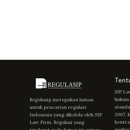
Tent
SIP La
hukum 
Regulasip merupakan laman
standa
untuk pencarian regulasi
2007, 
Indonesia yang dikelola oleh SIP
kontrak
Law Firm. Regulasi yang
perlin
terdapat pada laman ini antara