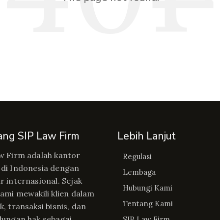
ang SIP Law Firm
Lebih Lanjut
w Firm adalah kantor
Regulasi
di Indonesia dengan
Lembaga
r internasional. Sejak
Hubungi Kami
kami mewakili klien dalam
Tentang Kami
, transaksi bisnis, dan
dungan hak sebagai
SIP Law Firm