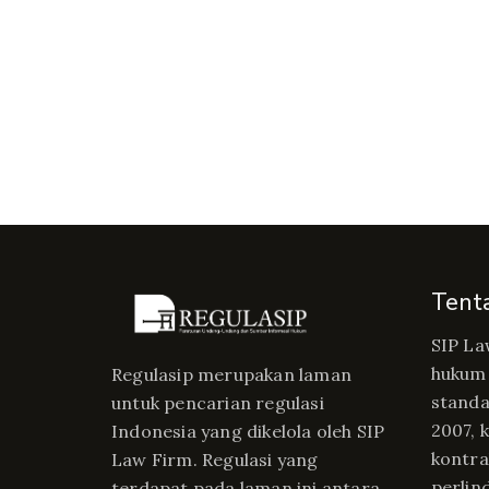
Tent
SIP La
hukum 
Regulasip merupakan laman
standa
untuk pencarian regulasi
2007, 
Indonesia yang dikelola oleh SIP
kontrak
Law Firm. Regulasi yang
perlin
terdapat pada laman ini antara