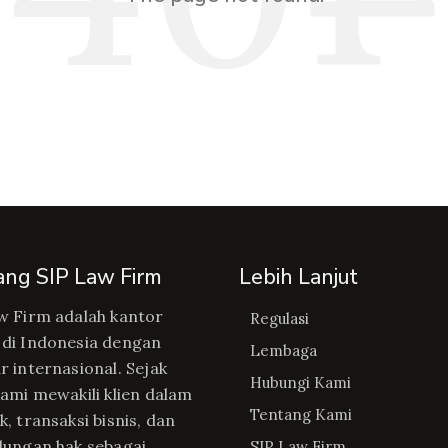
ang SIP Law Firm
Lebih Lanjut
w Firm adalah kantor
Regulasi
di Indonesia dengan
Lembaga
r internasional. Sejak
Hubungi Kami
kami mewakili klien dalam
Tentang Kami
, transaksi bisnis, dan
dungan hak sebagai
SIP Law Firm