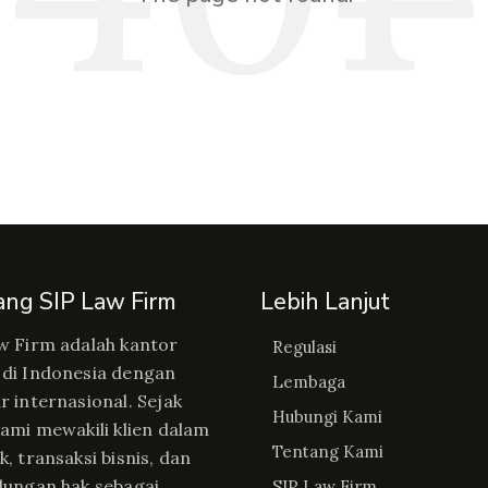
ang SIP Law Firm
Lebih Lanjut
w Firm adalah kantor
Regulasi
di Indonesia dengan
Lembaga
r internasional. Sejak
Hubungi Kami
kami mewakili klien dalam
Tentang Kami
, transaksi bisnis, dan
dungan hak sebagai
SIP Law Firm