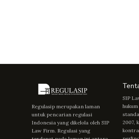
Tent
SIP La
hukum 
Regulasip merupakan laman
standa
untuk pencarian regulasi
2007, 
Indonesia yang dikelola oleh SIP
kontrak
Law Firm. Regulasi yang
perlin
terdapat pada laman ini antara