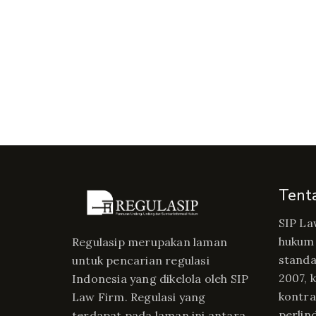
Tent
SIP La
hukum 
Regulasip merupakan laman
standa
untuk pencarian regulasi
2007, 
Indonesia yang dikelola oleh SIP
kontrak
Law Firm. Regulasi yang
perlin
terdapat pada laman ini antara