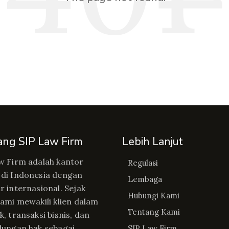
ang SIP Law Firm
Lebih Lanjut
w Firm adalah kantor
Regulasi
di Indonesia dengan
Lembaga
r internasional. Sejak
Hubungi Kami
kami mewakili klien dalam
Tentang Kami
, transaksi bisnis, dan
dungan hak sebagai
SIP Law Firm