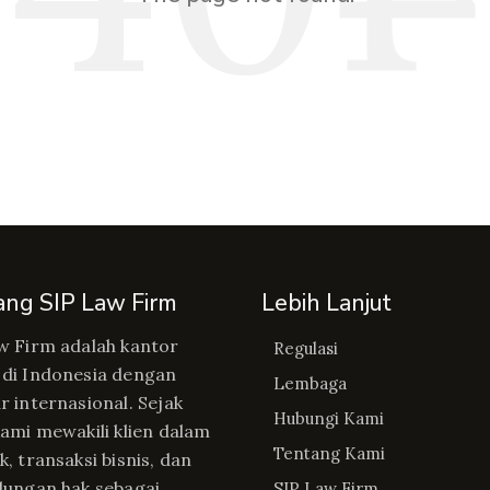
ang SIP Law Firm
Lebih Lanjut
w Firm adalah kantor
Regulasi
di Indonesia dengan
Lembaga
r internasional. Sejak
Hubungi Kami
kami mewakili klien dalam
Tentang Kami
, transaksi bisnis, dan
dungan hak sebagai
SIP Law Firm