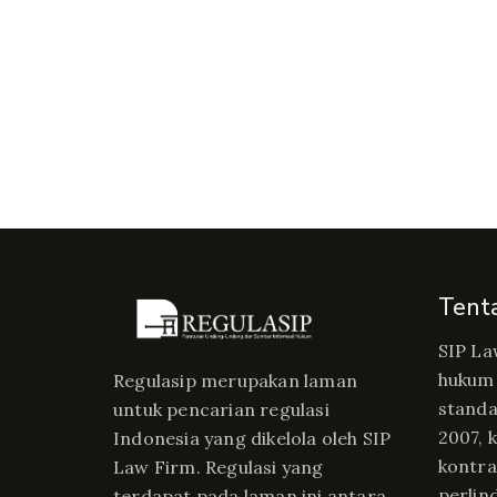
Tent
SIP La
hukum 
Regulasip merupakan laman
standa
untuk pencarian regulasi
2007, 
Indonesia yang dikelola oleh SIP
kontrak
Law Firm. Regulasi yang
perlin
terdapat pada laman ini antara