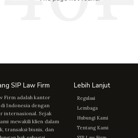
ang SIP Law Firm
Lebih Lanjut
w Firm adalah kantor
Regulasi
di Indonesia dengan
Lembaga
r internasional. Sejak
Hubungi Kami
kami mewakili klien dalam
Tentang Kami
, transaksi bisnis, dan
dungan hak sebagai
SIP Law Firm