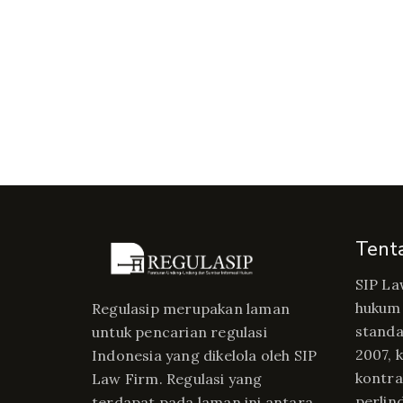
Tent
SIP La
hukum 
Regulasip merupakan laman
standa
untuk pencarian regulasi
2007, 
Indonesia yang dikelola oleh SIP
kontrak
Law Firm. Regulasi yang
perlin
terdapat pada laman ini antara