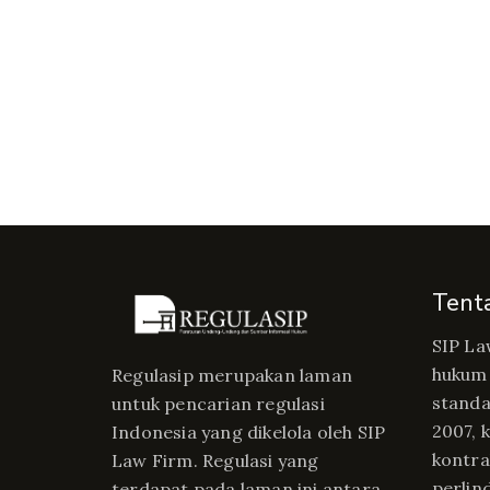
Tent
SIP La
hukum 
Regulasip merupakan laman
standa
untuk pencarian regulasi
2007, 
Indonesia yang dikelola oleh SIP
kontrak
Law Firm. Regulasi yang
perlin
terdapat pada laman ini antara