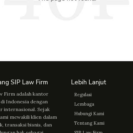
ang SIP Law Firm
Lebih Lanjut
w Firm adalah kantor
Regulasi
di Indonesia dengan
Lembaga
r internasional. Sejak
Hubungi Kami
kami mewakili klien dalam
Tentang Kami
, transaksi bisnis, dan
dungan hak sebagai
SIP Law Firm