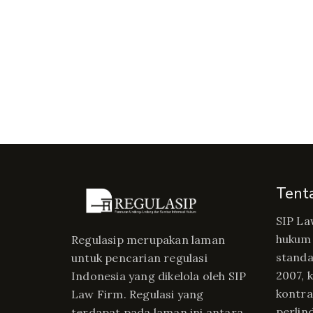
Tent
SIP La
hukum 
Regulasip merupakan laman
standa
untuk pencarian regulasi
2007, 
Indonesia yang dikelola oleh SIP
kontrak
Law Firm. Regulasi yang
perlin
terdapat pada laman ini antara