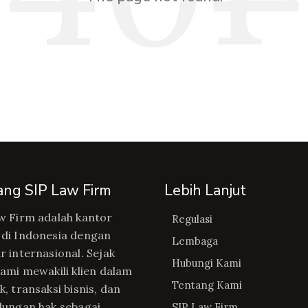
ang SIP Law Firm
Lebih Lanjut
w Firm adalah kantor
Regulasi
di Indonesia dengan
Lembaga
r internasional. Sejak
Hubungi Kami
kami mewakili klien dalam
Tentang Kami
, transaksi bisnis, dan
dungan hak sebagai
SIP Law Firm