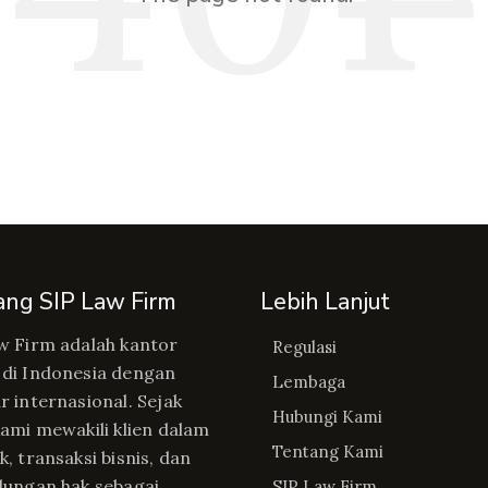
ang SIP Law Firm
Lebih Lanjut
w Firm adalah kantor
Regulasi
di Indonesia dengan
Lembaga
r internasional. Sejak
Hubungi Kami
kami mewakili klien dalam
Tentang Kami
, transaksi bisnis, dan
dungan hak sebagai
SIP Law Firm