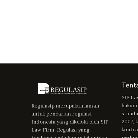
Tent
SIP La
hukum 
Regulasip merupakan laman
standa
untuk pencarian regulasi
2007, 
Indonesia yang dikelola oleh SIP
kontrak
Law Firm. Regulasi yang
perlin
terdapat pada laman ini antara