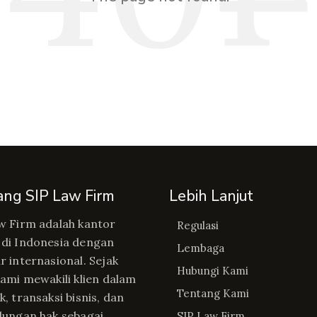
ang SIP Law Firm
Lebih Lanjut
w Firm adalah kantor
Regulasi
di Indonesia dengan
Lembaga
r internasional. Sejak
Hubungi Kami
kami mewakili klien dalam
Tentang Kami
, transaksi bisnis, dan
dungan hak sebagai
SIP Law Firm