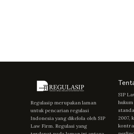
Tent
SIP La
hukum 
Regulasip merupakan laman
standa
untuk pencarian regulasi
2007, 
Indonesia yang dikelola oleh SIP
kontrak
Law Firm. Regulasi yang
perlin
terdapat pada laman ini antara