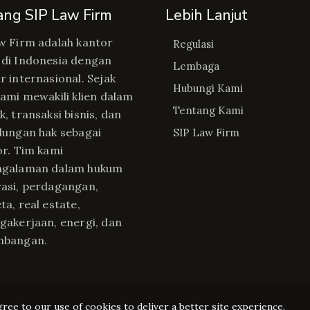
ang SIP Law Firm
Lebih Lanjut
w Firm adalah kantor
Regulasi
di Indonesia dengan
Lembaga
r internasional. Sejak
Hubungi Kami
kami mewakili klien dalam
Tentang Kami
, transaksi bisnis, dan
dungan hak sebagai
SIP Law Firm
or. Tim kami
ngalaman dalam hukum
asi, perdagangan,
ta, real estate,
gakerjaan, energi, dan
mbangan.
gree to our use of cookies to deliver a better site experience.
Copyright © Regulasip 2026. All rights reserved.