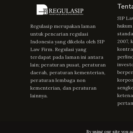
Tent
SIP La
hukum 
Regulasip merupakan laman
standa
untuk pencarian regulasi
2007, 
Indonesia yang dikelola oleh SIP
kontrak
Law Firm. Regulasi yang
perlin
terdapat pada laman ini antara
invest
lain; peraturan pusat, peraturan
berpe
daerah, peraturan kementerian,
korpor
peraturan lembaga non
sengke
kementerian, dan peraturan
ketena
lainnya.
perta
By using our site you a