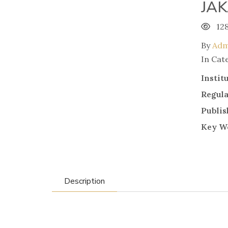
JA
12
By
Adm
In Cat
Instit
Regul
Publis
Key W
Description