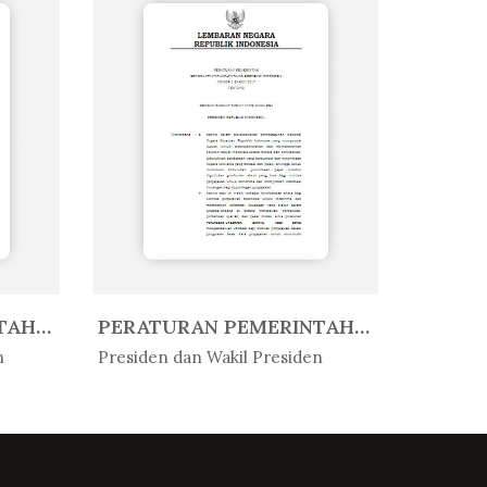
PERATURAN PEMERINTAH REPUBLIK IN...
PERATURAN PEMERINTAH REPUBLIK IN...
In Peratur...
In Per
n
Presiden dan Wakil Presiden
Presiden