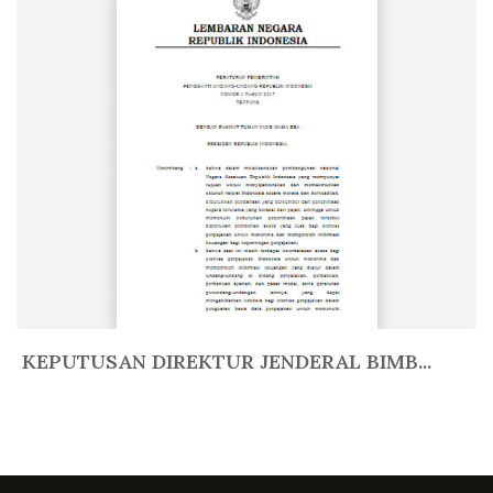
KEPUTUSAN DIREKTUR JENDERAL BIMB...
In Lain-Lain