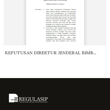
KEPUTUSAN DIREKTUR JENDERAL BIMB...
In Lain-Lain