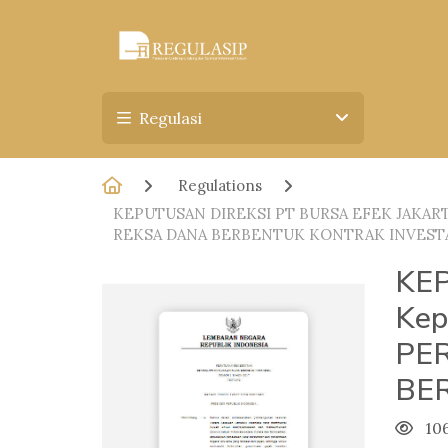
Regulasi
Regulations
KEPUTUSAN DIREKSI PT BURSA EFEK JAKA
REKSA DANA BERBENTUK KONTRAK INVESTA
KEP
Kep
PE
BE
10