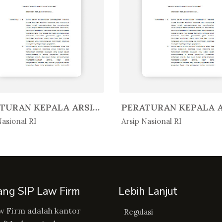
PERATURAN KEPALA ARSIP NASIONAL ...
Peratur...
In Peratur...
Nasional RI
Arsip Nasional RI
ang SIP Law Firm
Lebih Lanjut
w Firm adalah kantor
Regulasi