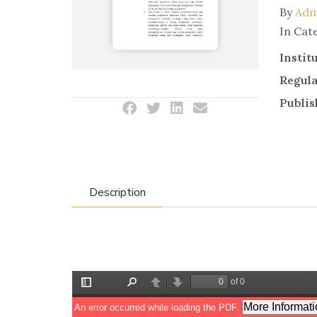
By
Adm
In Cat
Instit
Regul
Publis
Description