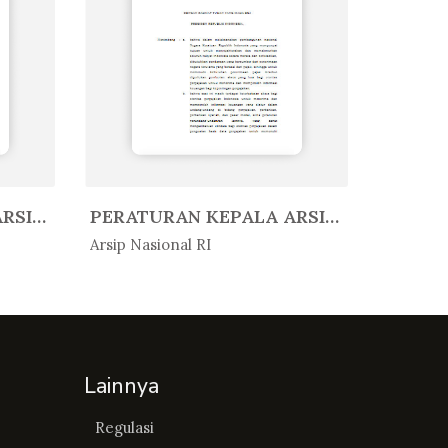
PERATURAN KEPALA ARSIP NASIONAL ...
PERATURAN KEPALA ARSIP NASIONAL ...
In Peratur...
In Per
Arsip Nasional RI
Arsip Nas
Lainnya
Regulasi