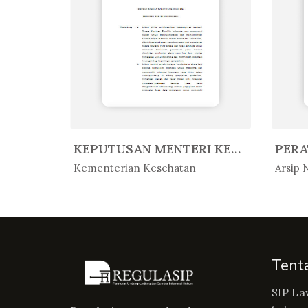
PERATURAN KEPALA ARSIP NASIONAL ...
KEPUTUSAN MENTERI KESEHATAN REPU...
In Peratur...
In 
Kementerian Kesehatan
Arsip 
Tent
SIP La