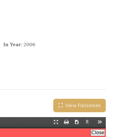
n
In Year:
2006
View Fullscreen