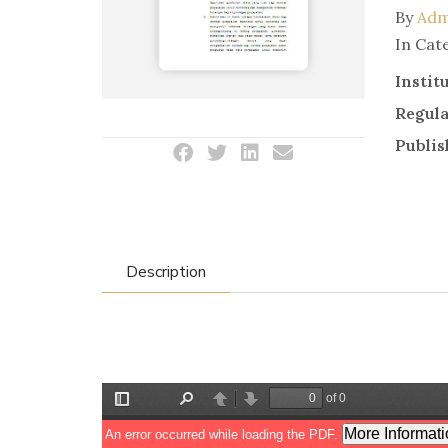
By
Adm
In Cat
Instit
Regul
Publis
Description