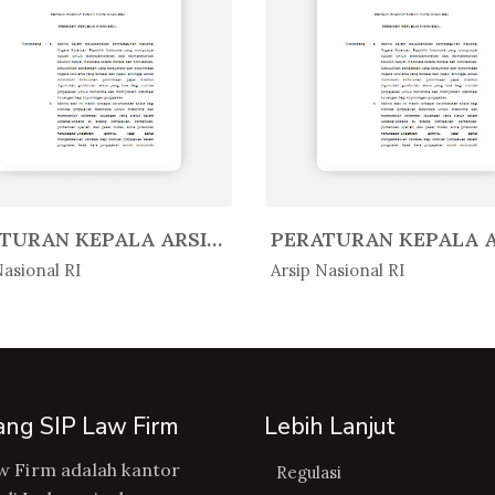
PERATURAN KEPALA ARSIP NASIONAL ...
Peratur...
In Peratur...
Nasional RI
Arsip Nasional RI
ang SIP Law Firm
Lebih Lanjut
w Firm adalah kantor
Regulasi