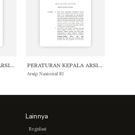
PERATURAN KEPALA ARSIP NASIONAL ...
PERATURAN KEPALA ARSIP NASIONAL ...
In Peratur...
In Per
Arsip Nasional RI
Arsip Nas
Lainnya
Regulasi