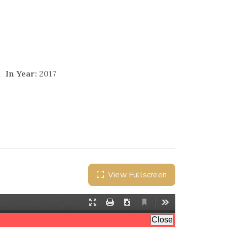
n
In Year:
2017
View Fullscreen