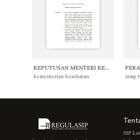
PERATURAN KEPALA ARSIP NASIONAL ...
KEPUTUSAN MENTERI KESEHATAN REPU...
In Peratur...
In 
Kementerian Kesehatan
Arsip 
Tent
SIP La