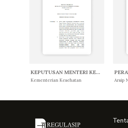
PERATURAN KEPALA ARSIP NASIONAL ...
KEPUTUSAN MENTERI KESEHATAN REPU...
In Peratur...
In 
Kementerian Kesehatan
Arsip 
Tent