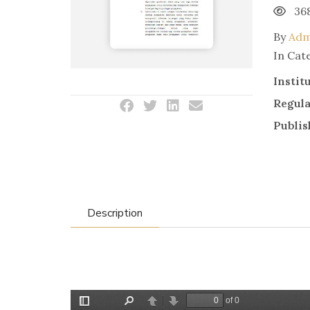
36
By
Adm
In Cat
Instit
Regul
Publis
Description