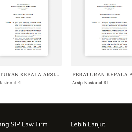
PERATURAN KEPALA ARSIP NASIONAL ...
Peratur...
In Peratur...
Nasional RI
Arsip Nasional RI
ang SIP Law Firm
Lebih Lanjut