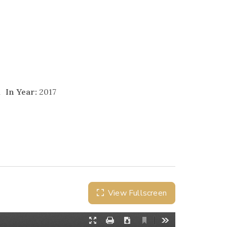
n
In Year:
2017
View Fullscreen