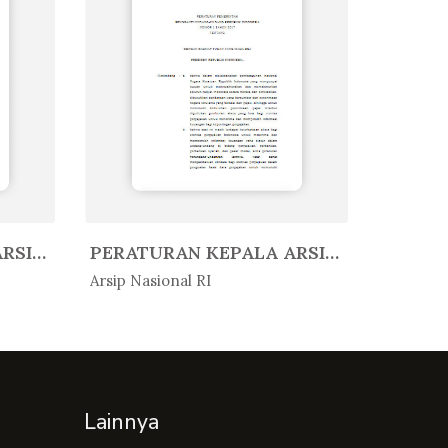
PERATURAN KEPALA ARSIP NASIONAL ...
PERATURAN KEPALA ARSIP NASIONAL ...
In Peratur...
In Per
Arsip Nasional RI
Arsip Nas
Lainnya