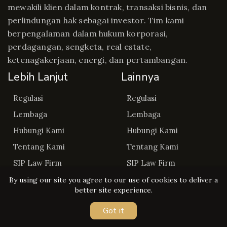
mewakili klien dalam kontrak, transaksi bisnis, dan
perlindungan hak sebagai investor. Tim kami
berpengalaman dalam hukum korporasi,
perdagangan, sengketa, real estate,
ketenagakerjaan, energi, dan pertambangan.
Lebih Lanjut
Lainnya
Regulasi
Regulasi
Lembaga
Lembaga
Hubungi Kami
Hubungi Kami
Tentang Kami
Tentang Kami
SIP Law Firm
SIP Law Firm
By using our site you agree to our use of cookies to deliver a
better site experience.
Got it
Copyright © Regulasip 2026. All rights reserved.