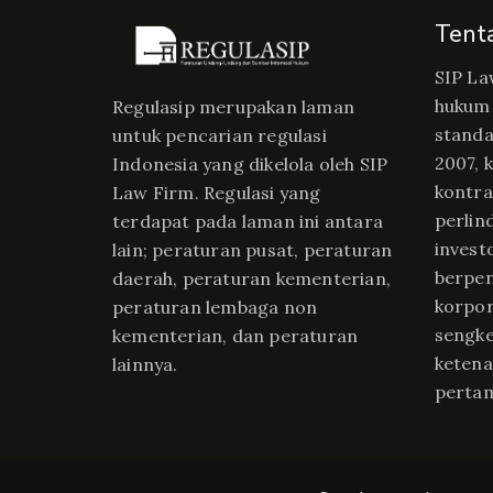
Tent
SIP La
hukum 
Regulasip merupakan laman
standa
untuk pencarian regulasi
2007, 
Indonesia yang dikelola oleh SIP
kontrak
Law Firm. Regulasi yang
perlin
terdapat pada laman ini antara
invest
lain; peraturan pusat, peraturan
berpe
daerah, peraturan kementerian,
korpor
peraturan lembaga non
sengke
kementerian, dan peraturan
ketena
lainnya.
perta