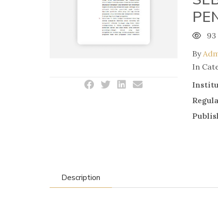
PE
93
By
Adm
In Cat
Instit
Regul
Publis
Description