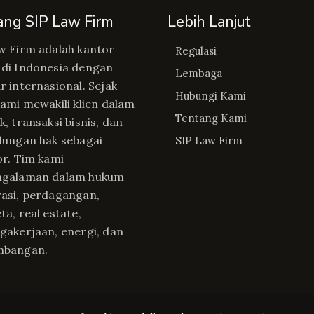
ang SIP Law Firm
Lebih Lanjut
w Firm adalah kantor
Regulasi
di Indonesia dengan
Lembaga
r internasional. Sejak
Hubungi Kami
kami mewakili klien dalam
Tentang Kami
, transaksi bisnis, dan
dungan hak sebagai
SIP Law Firm
or. Tim kami
ngalaman dalam hukum
asi, perdagangan,
ta, real estate,
gakerjaan, energi, dan
mbangan.