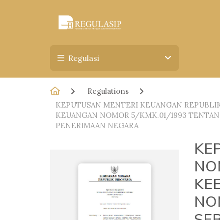
Regulasi
Regulations
KEPUTUSAN MENTERI KEUANGAN REPUBLIK
KEUANGAN NOMOR 5/KMK.01/1993 TENTAN
PENERIMAAN NEGARA
KE
NO
KE
NO
SE