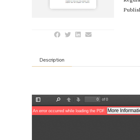
Publis
Description