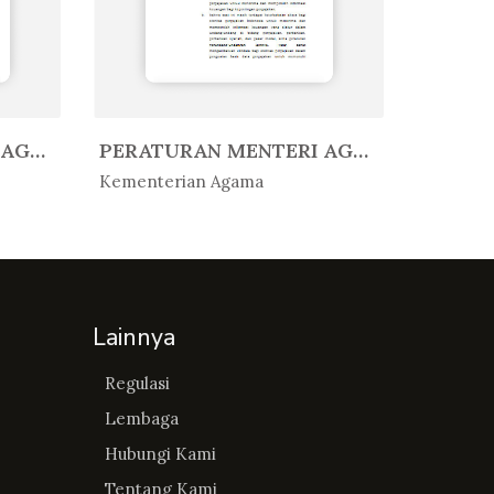
PERATURAN MENTERI AGAMA REPUBLIK...
PERATURAN MENTERI AGAMA REPUBLIK...
In Peratur...
In Per
Kementerian Agama
Kemente
Lainnya
Regulasi
Lembaga
Hubungi Kami
Tentang Kami