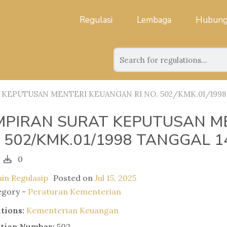
Regulasi
Lembaga
Hubung
KEPUTUSAN MENTERI KEUANGAN RI NO. 502/KMK.01/1998
MPIRAN SURAT KEPUTUSAN ME
 502/KMK.01/1998 TANGGAL 
0
in Regulasip
Posted on
Jul 15, 2025
egory -
Peraturan Kementerian
utions:
Kementerian Keuangan
ation Number:
502