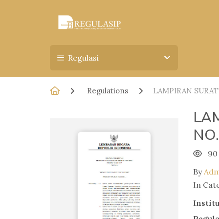
Regulasi
Regulations
LAMPIRAN SURAT 
LA
NO.
90
By
Adm
In Cat
Instit
Regul