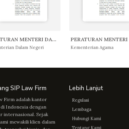
PERATURAN MENTERI DALAM NEGERI R...
Peratur...
In Peratur...
terian Dalam Negeri
Kementerian Agama
ang SIP Law Firm
Lebih Lanjut
w Firm adalah kantor
Regulasi
di Indonesia dengan
Lembaga
r internasional. Sejak
Hubungi Kami
kami mewakili klien dalam
Tentang Kami