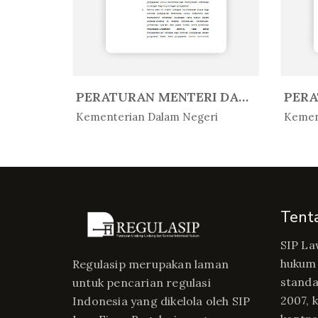
PERATURAN MENTERI AGAMA REPUBLIK...
PERATURAN MENTERI DALAM NEGERI R...
In Peratur...
In 
Kementerian Dalam Negeri
Kemen
Tent
SIP La
hukum 
Regulasip merupakan laman
standa
untuk pencarian regulasi
2007, 
Indonesia yang dikelola oleh SIP