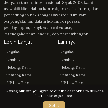
dengan standar internasional. Sejak 2007, kami
mewakili klien dalam kontrak, transaksi bisnis, dan
perlindungan hak sebagai investor. Tim kami
berpengalaman dalam hukum korporasi,
perdagangan, sengketa, real estate,
ketenagakerjaan, energi, dan pertambangan.
Lebih Lanjut
Lainnya
Regulasi
Regulasi
Lembaga
Lembaga
Hubungi Kami
Hubungi Kami
Tentang Kami
Tentang Kami
SIP Law Firm
SIP Law Firm
By using our site you agree to our use of cookies to deliver a
better site experience.
Got it
Copyright © Regulasip 2026. All rights reserved.