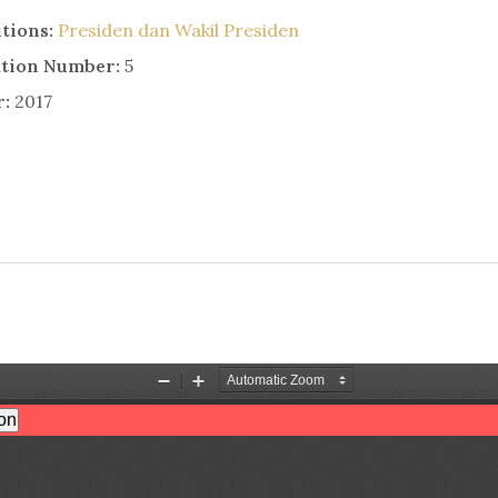
utions:
Presiden dan Wakil Presiden
ation Number:
5
r:
2017