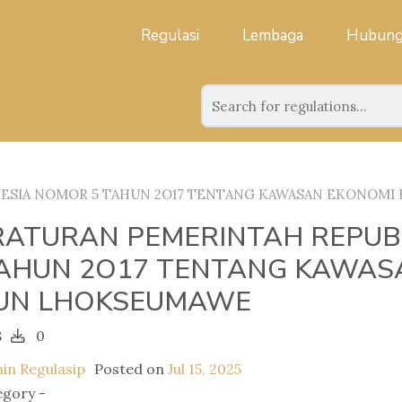
Regulasi
Lembaga
Hubung
ESIA NOMOR 5 TAHUN 2O17 TENTANG KAWASAN EKONOM
RATURAN PEMERINTAH REPUB
TAHUN 2O17 TENTANG KAWAS
UN LHOKSEUMAWE
8
0
in Regulasip
Posted on
Jul 15, 2025
egory -