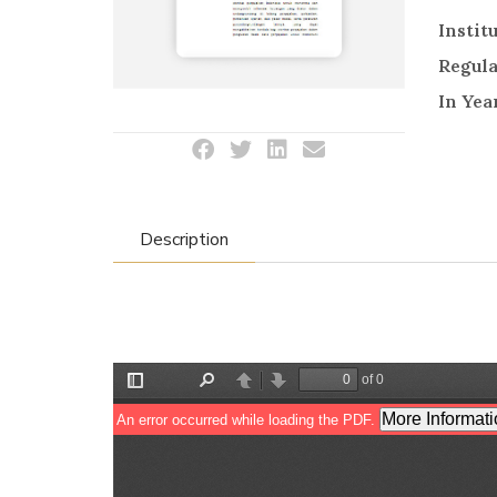
Instit
Regul
In Yea
Description