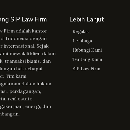
ang SIP Law Firm
Lebih Lanjut
w Firm adalah kantor
Regulasi
di Indonesia dengan
Lembaga
r internasional. Sejak
Hubungi Kami
kami mewakili klien dalam
Tentang Kami
, transaksi bisnis, dan
dungan hak sebagai
SIP Law Firm
or. Tim kami
ngalaman dalam hukum
asi, perdagangan,
ta, real estate,
gakerjaan, energi, dan
mbangan.