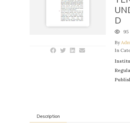
UN
D
95
By
Adm
In Cat
Instit
Regul
Publis
Description