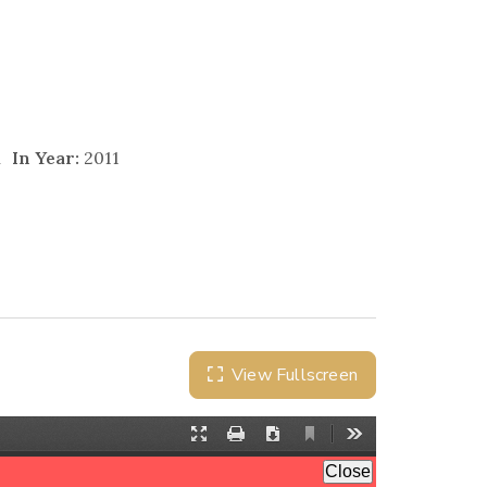
n
In Year:
2011
View Fullscreen