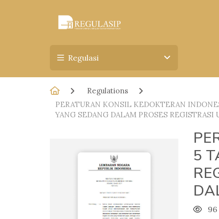
Regulasi
Regulations
PERATURAN KONSIL KEDOKTERAN INDONESI
YANG SEDANG DALAM PROSES REGISTRASI
PE
5 
RE
DA
96