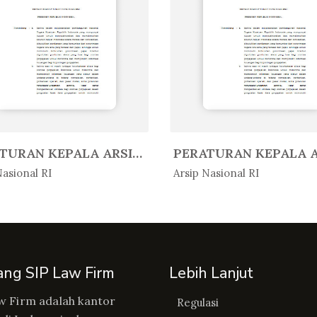
PERATURAN KEPALA ARSIP NASIONAL ...
Peratur...
In Peratur...
Nasional RI
Arsip Nasional RI
ang SIP Law Firm
Lebih Lanjut
w Firm adalah kantor
Regulasi