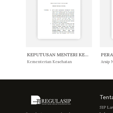
PERATURAN KEPALA ARSIP NASIONAL ...
KEPUTUSAN MENTERI KESEHATAN REPU...
In Peratur...
In 
Kementerian Kesehatan
Arsip 
Tent
SIP La