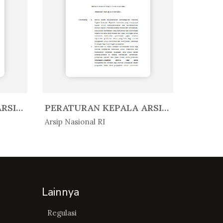
PERATURAN KEPALA ARSIP NASIONAL ...
PERATURAN KEPALA ARSIP NASIONAL ...
In Peratur...
In Per
Arsip Nasional RI
Arsip Nas
Lainnya
Regulasi