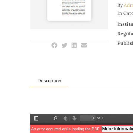
By
Adm
In Cat
Instit
Regul
Publis
Description