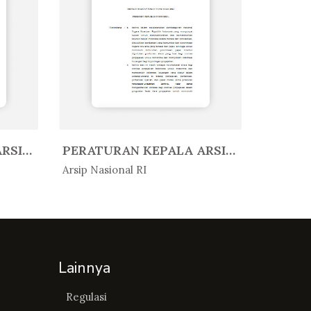
PERATURAN KEPALA ARSIP NASIONAL ...
PERATURAN KEPALA ARSIP NASIONAL ...
In Peratur...
In Per
Arsip Nasional RI
Arsip Nas
Lainnya
Regulasi