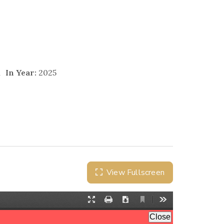
n
In Year:
2025
View Fullscreen