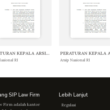
PERATURAN KEPALA ARSIP NASIONAL ...
Peratur...
In Peratur...
Nasional RI
Arsip Nasional RI
ang SIP Law Firm
Lebih Lanjut
w Firm adalah kantor
Regulasi