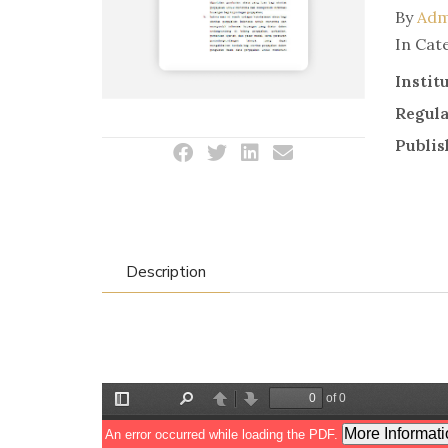
By
Adm
In Cat
Instit
Regul
Publis
Description