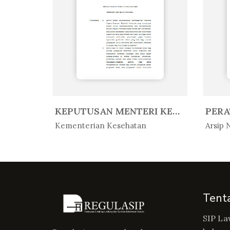
PERATURAN KEPALA ARSIP NASIONAL ...
KEPUTUSAN MENTERI KESEHATAN REPU...
In Peratur...
In 
Kementerian Kesehatan
Arsip 
Tent
SIP La