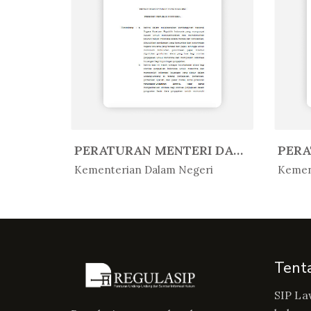
PERATURAN MENTERI AGAMA REPUBLIK...
PERATURAN MENTERI DALAM NEGERI R...
In Peratur...
In 
Kementerian Dalam Negeri
Kemen
Tent
SIP La