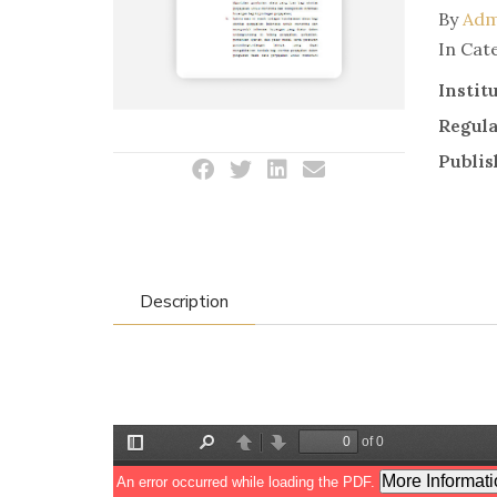
By
Adm
In Cat
Instit
Regul
Publis
Description