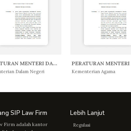
PERATURAN MENTERI DALAM NEGERI R...
Peratur...
In Peratur...
terian Dalam Negeri
Kementerian Agama
ang SIP Law Firm
Lebih Lanjut
w Firm adalah kantor
Regulasi