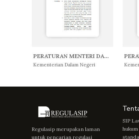
PERATURAN MENTERI AGAMA REPUBLIK...
PERATURAN MENTERI DALAM NEGERI R...
In Peratur...
In 
Kementerian Dalam Negeri
Kemen
Tent
SIP La
hukum 
Regulasip merupakan laman
standa
untuk pencarian regulasi