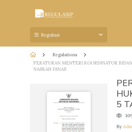
Regulasi
Regulations
PERATURAN MENTERI KOORDINATOR BIDANG
NASKAH DINAS
PE
HU
5 
10
By
Adm