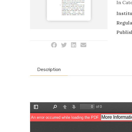
In Cat
Instit
Regul
Publis
Description