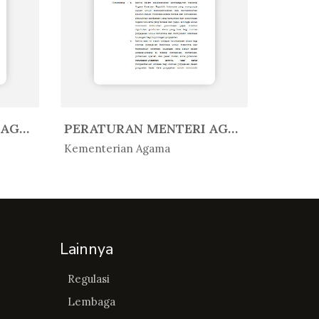
PERATURAN MENTERI AGAMA REPUBLIK...
PERATURAN MENTERI AGAMA REPUBLIK...
In Peratur...
In Per
Kementerian Agama
Kemente
Lainnya
Regulasi
Lembaga