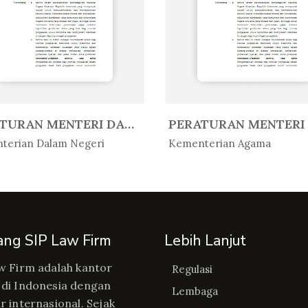
PERATURAN MENTERI DALAM NEGERI R...
Peratur...
In Peratur...
terian Dalam Negeri
Kementerian Agama
ang SIP Law Firm
Lebih Lanjut
w Firm adalah kantor
Regulasi
di Indonesia dengan
Lembaga
r internasional. Sejak