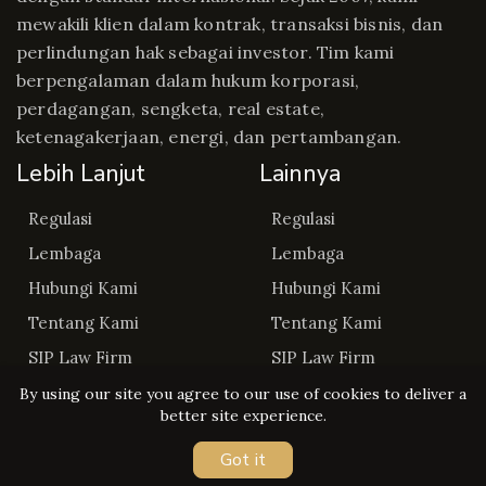
mewakili klien dalam kontrak, transaksi bisnis, dan
perlindungan hak sebagai investor. Tim kami
berpengalaman dalam hukum korporasi,
perdagangan, sengketa, real estate,
ketenagakerjaan, energi, dan pertambangan.
Lebih Lanjut
Lainnya
Regulasi
Regulasi
Lembaga
Lembaga
Hubungi Kami
Hubungi Kami
Tentang Kami
Tentang Kami
SIP Law Firm
SIP Law Firm
By using our site you agree to our use of cookies to deliver a
better site experience.
Got it
Copyright © Regulasip 2026. All rights reserved.