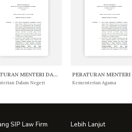
PERATURAN MENTERI DALAM NEGERI R...
Peratur...
In Peratur...
terian Dalam Negeri
Kementerian Agama
ang SIP Law Firm
Lebih Lanjut