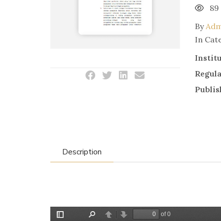
89
By
Adm
In Cat
Instit
Regul
Publis
Description