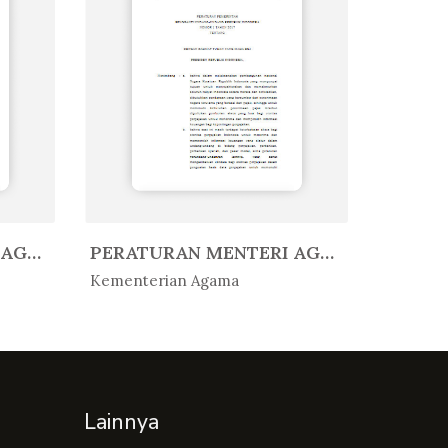
PERATURAN MENTERI AGAMA REPUBLIK...
PERATURAN MENTERI AGAMA REPUBLIK...
In Peratur...
In Per
Kementerian Agama
Kemente
Lainnya