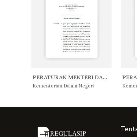
PERATURAN MENTERI AGAMA REPUBLIK...
PERATURAN MENTERI DALAM NEGERI R...
In Peratur...
In 
Kementerian Dalam Negeri
Kemen
Tent