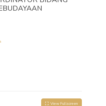
EBUDAYAAN
a
View Fullscreen