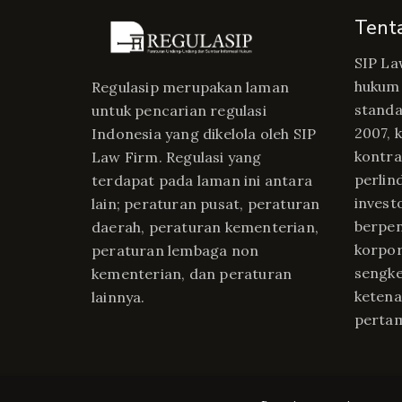
Tent
SIP La
hukum 
Regulasip merupakan laman
standa
untuk pencarian regulasi
2007, 
Indonesia yang dikelola oleh SIP
kontrak
Law Firm. Regulasi yang
perlin
terdapat pada laman ini antara
invest
lain; peraturan pusat, peraturan
berpe
daerah, peraturan kementerian,
korpor
peraturan lembaga non
sengke
kementerian, dan peraturan
ketena
lainnya.
perta