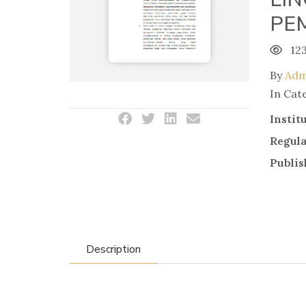
PE
12
By
Adm
In Cat
Instit
Regul
Publis
Description