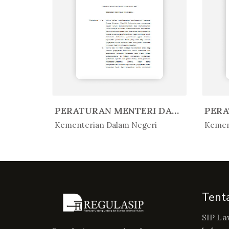
PERATURAN MENTERI AGAMA REPUBLIK...
PERATURAN MENTERI DALAM NEGERI R...
In Peratur...
In 
Kementerian Dalam Negeri
Kemen
Tent
SIP La