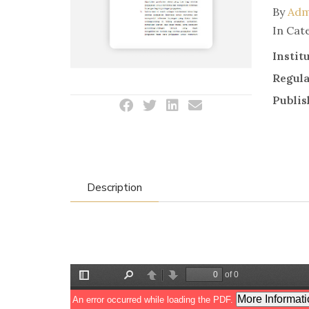
By
Adm
In Cat
Instit
Regul
Publis
Description