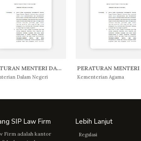
PERATURAN MENTERI DALAM NEGERI R...
Peratur...
In Peratur...
terian Dalam Negeri
Kementerian Agama
ang SIP Law Firm
Lebih Lanjut
w Firm adalah kantor
Regulasi