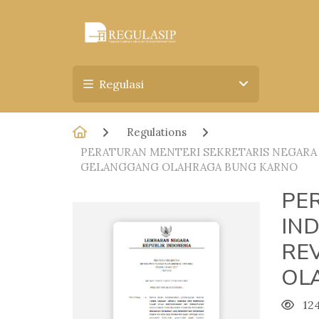
Regulasi
Regulations
PERATURAN MENTERI SEKRETARIS NEGARA 
GELANGGANG OLAHRAGA BUNG KARNO
PE
IN
RE
OL
12