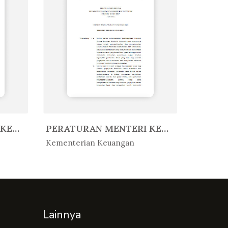
PERATURAN MENTERI KEUANGAN REPUB...
PERATURAN MENTERI KEUANGAN REPUB...
In Peratur...
In Per
Kementerian Keuangan
Kemente
Lainnya