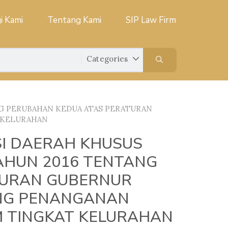
i Kami
Tentang Kami
SIP Law Firm
NG PERUBAHAN KEDUA ATAS PERATURAN
 KELURAHAN
I DAERAH KHUSUS
AHUN 2016 TENTANG
TURAN GUBERNUR
ANG PENANGANAN
 TINGKAT KELURAHAN