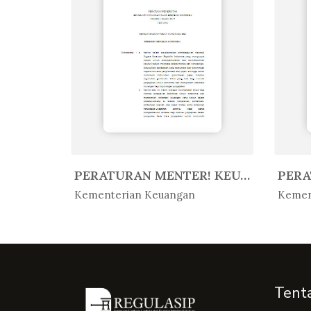
QANUN KABUPATEN ACEH BARAT NOMOR...
PERATURAN MENTER! KEUANGAN REPUB...
In Peratur...
In 
Kementerian Keuangan
Kemen
Tent