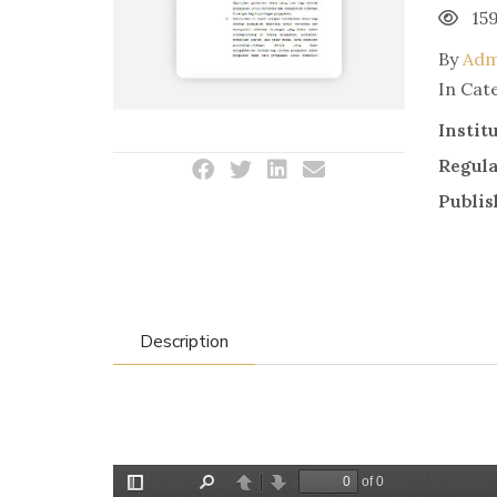
15
By
Adm
In Cat
Instit
Regul
Publis
Description