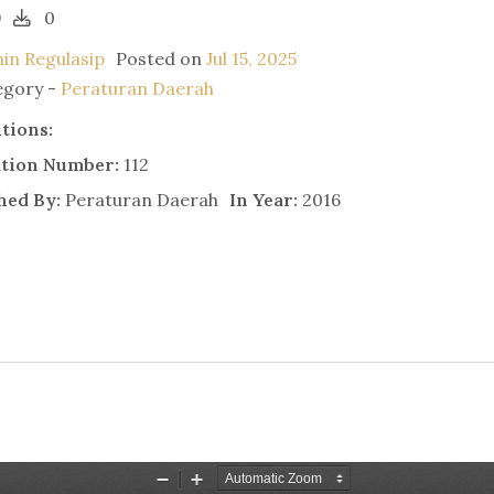
9
0
in Regulasip
Posted on
Jul 15, 2025
egory -
Peraturan Daerah
utions:
ation Number:
112
hed By:
Peraturan Daerah
In Year:
2016