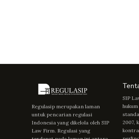
Tent
SIP La
hukum 
Regulasip merupakan laman
standa
untuk pencarian regulasi
2007, 
Indonesia yang dikelola oleh SIP
kontrak
Law Firm. Regulasi yang
perlin
terdapat pada laman ini antara