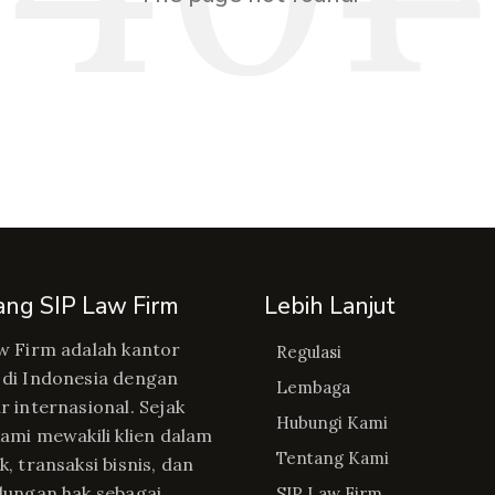
ang SIP Law Firm
Lebih Lanjut
w Firm adalah kantor
Regulasi
di Indonesia dengan
Lembaga
r internasional. Sejak
Hubungi Kami
kami mewakili klien dalam
Tentang Kami
, transaksi bisnis, dan
dungan hak sebagai
SIP Law Firm