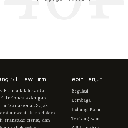
ang SIP Law Firm
Lebih Lanjut
w Firm adalah kantor
Regulasi
di Indonesia dengan
Lembaga
r internasional. Sejak
Hubungi Kami
kami mewakili klien dalam
Tentang Kami
, transaksi bisnis, dan
dungan hak sebagai
SIP Law Firm