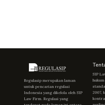
Tent
SIP La
hukum 
Regulasip merupakan laman
standa
untuk pencarian regulasi
2007, 
Indonesia yang dikelola oleh SIP
kontrak
Law Firm. Regulasi yang
perlin
terdapat pada laman ini antara