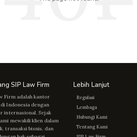
ang SIP Law Firm
Lebih Lanjut
w Firm adalah kantor
Regulasi
di Indonesia dengan
Lembaga
r internasional. Sejak
Hubungi Kami
kami mewakili klien dalam
Tentang Kami
, transaksi bisnis, dan
dungan hak sebagai
SIP Law Firm