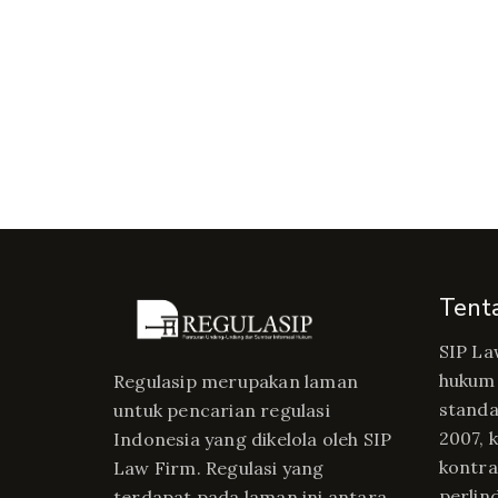
Tent
SIP La
hukum 
Regulasip merupakan laman
standa
untuk pencarian regulasi
2007, 
Indonesia yang dikelola oleh SIP
kontrak
Law Firm. Regulasi yang
perlin
terdapat pada laman ini antara