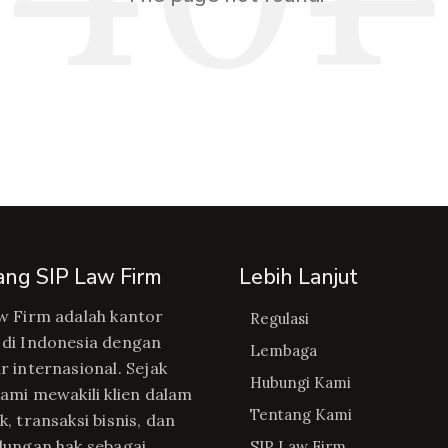
ang SIP Law Firm
Lebih Lanjut
w Firm adalah kantor
Regulasi
di Indonesia dengan
Lembaga
r internasional. Sejak
Hubungi Kami
kami mewakili klien dalam
Tentang Kami
, transaksi bisnis, dan
dungan hak sebagai
SIP Law Firm