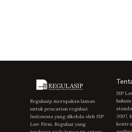
Tent
SIP La
hukum 
Regulasip merupakan laman
standa
untuk pencarian regulasi
2007, 
Indonesia yang dikelola oleh SIP
kontrak
Law Firm. Regulasi yang
perlin
terdapat pada laman ini antara