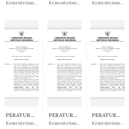
In Peratur...
In Peratur...
In Peratur...
Kementerian Perindustrian
Kementerian Energi dan Su...
Kementerian Kesehatan
PERATURAN MENTERI DALAM NEGERI R...
PERATURAN MENTERI PEKERJAAN UMUM...
PERATURAN MENTERI LINGKUNGAN HID...
In Peratur...
In Peratur...
In Peratur...
Kementerian Dalam Negeri
Kementerian Pekerjaan Umum
Kementerian Lingkungan Hidup