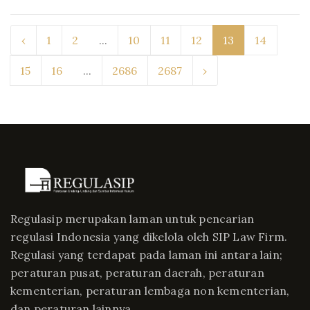
‹
1
2
...
10
11
12
13
14
15
16
...
2686
2687
›
Regulasip merupakan laman untuk pencarian
regulasi Indonesia yang dikelola oleh SIP Law Firm.
Regulasi yang terdapat pada laman ini antara lain;
peraturan pusat, peraturan daerah, peraturan
kementerian, peraturan lembaga non kementerian,
dan peraturan lainnya.