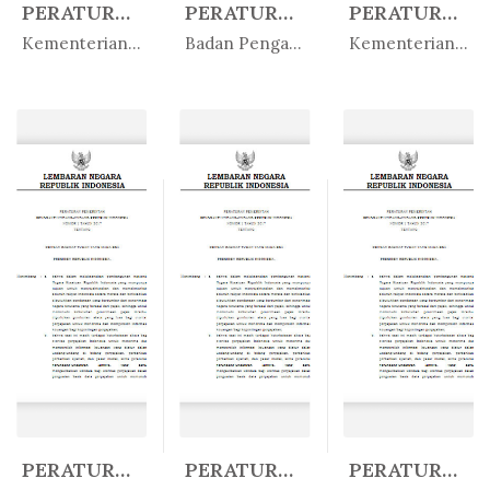
PERATURAN MENTERI KETENAGAKERJAA...
PERATURAN BADAN PENGAWAS OBAT DA...
PERATURAN MENTERI AGAMA REPUBLIK...
In Peratur...
In Peratur...
In Peratur...
Kementerian Ketenagakerjaan
Badan Pengawas Obat dan M...
Kementerian Agama
PERATURAN MENTERI PERINDUSTRIAN ...
PERATURAN MENTERI ENERGI DAN SUM...
PERATURAN MENTERI KESEHATAN REPU...