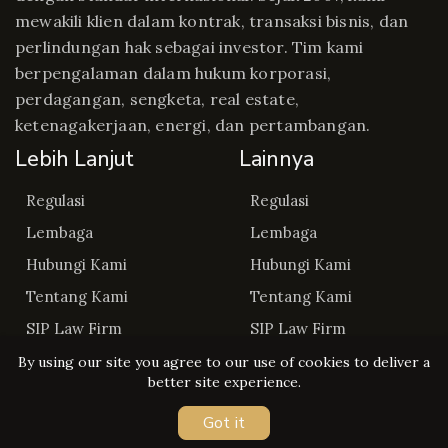
mewakili klien dalam kontrak, transaksi bisnis, dan
perlindungan hak sebagai investor. Tim kami
berpengalaman dalam hukum korporasi,
perdagangan, sengketa, real estate,
ketenagakerjaan, energi, dan pertambangan.
Lebih Lanjut
Lainnya
Regulasi
Regulasi
Lembaga
Lembaga
Hubungi Kami
Hubungi Kami
Tentang Kami
Tentang Kami
SIP Law Firm
SIP Law Firm
By using our site you agree to our use of cookies to deliver a
better site experience.
Got it
Copyright © Regulasip 2026. All rights reserved.