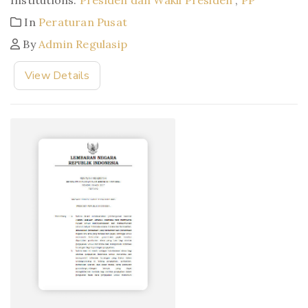
Institutions:
Presiden dan Wakil Presiden
,
PP
In
Peraturan Pusat
By
Admin Regulasip
View Details