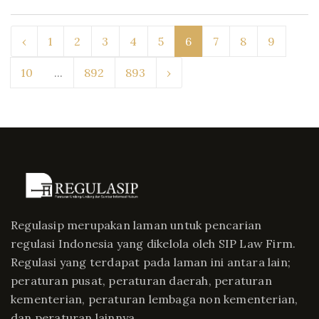
‹
1
2
3
4
5
6
7
8
9
10
...
892
893
›
Regulasip merupakan laman untuk pencarian
regulasi Indonesia yang dikelola oleh SIP Law Firm.
Regulasi yang terdapat pada laman ini antara lain;
peraturan pusat, peraturan daerah, peraturan
kementerian, peraturan lembaga non kementerian,
dan peraturan lainnya.