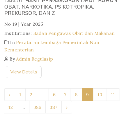
LANJUT HASIL PENGAWASAN OBAT, BAHAN
OBAT, NARKOTIKA, PSIKOTROPIKA,
PREKURSOR, DAN Z
No 19 | Year 2025
Institutions:
Badan Pengawas Obat dan Makanan
In
Peraturan Lembaga Pemerintah Non
Kementerian
By
Admin Regulasip
View Details
‹
1
2
...
6
7
8
9
10
11
12
...
386
387
›