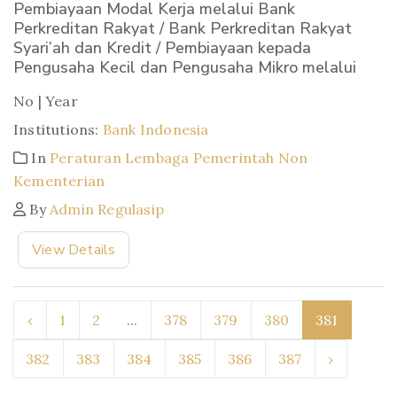
Pembiayaan Modal Kerja melalui Bank
Perkreditan Rakyat / Bank Perkreditan Rakyat
Syari’ah dan Kredit / Pembiayaan kepada
Pengusaha Kecil dan Pengusaha Mikro melalui
No | Year
Institutions:
Bank Indonesia
In
Peraturan Lembaga Pemerintah Non
Kementerian
By
Admin Regulasip
View Details
‹
1
2
...
378
379
380
381
382
383
384
385
386
387
›