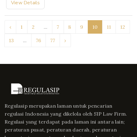
View Details
‹
1
2
...
7
8
9
10
11
12
13
...
76
77
›
Regulasip merupakan laman untuk pencarian
regulasi Indonesia yang dikelola oleh SIP Law Firm.
Regulasi yang terdapat pada laman ini antara lain;
peraturan pusat, peraturan daerah, peraturan