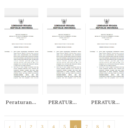
Peraturan Gubernur Provinsi Daer...
PERATURAN GUBERNUR PROVINSI DAER...
PERATURPAN GUBERNUR PROVINS! DAE...
In Peratur...
In Peratur...
In Peratur...
‹
1
2
3
4
5
6
7
8
9