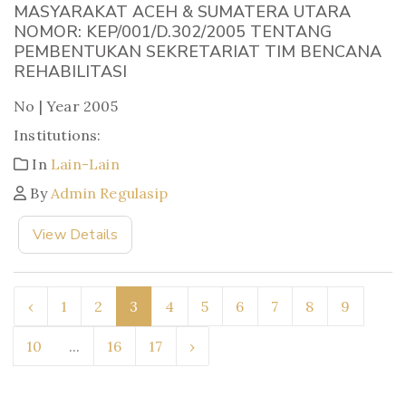
MASYARAKAT ACEH & SUMATERA UTARA
NOMOR: KEP/001/D.302/2005 TENTANG
PEMBENTUKAN SEKRETARIAT TIM BENCANA
REHABILITASI
No | Year 2005
Institutions:
In
Lain-Lain
By
Admin Regulasip
View Details
‹
1
2
3
4
5
6
7
8
9
10
...
16
17
›