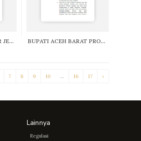
PERATURAN DIREKTUR JENDERAL PAJA...
BUPATI ACEH BARAT PROVINSI ACEH ...
In Lain-Lain
7
8
9
10
...
16
17
›
Lainnya
Regulasi