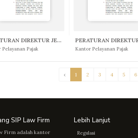
PERATURAN DIREKTUR JENDERAL PAJA...
Lain-Lain
In Lain-Lain
 Pelayanan Pajak
Kantor Pelayanan Pajak
‹
1
2
3
4
5
6
ang SIP Law Firm
Lebih Lanjut
w Firm adalah kantor
Regulasi