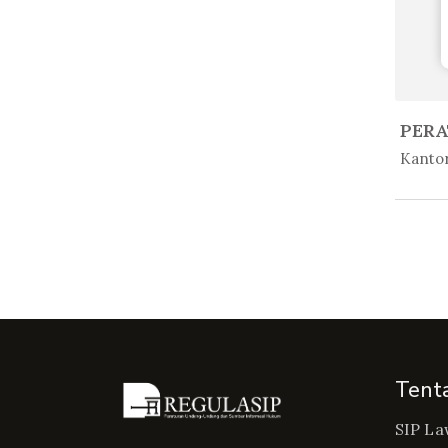
In 
Kantor
Tent
SIP La