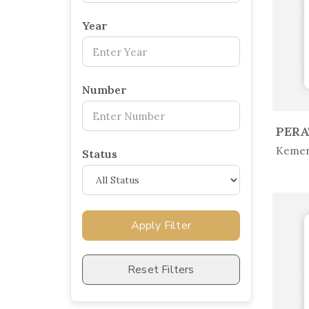
×
Year
Number
In 
Kemen
Status
Apply Filter
Reset Filters