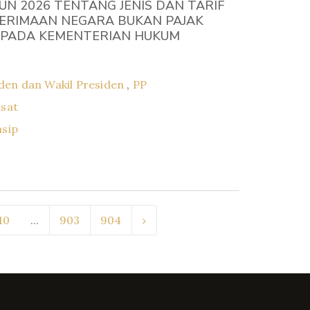
N 2026 TENTANG JENIS DAN TARIF
NERIMAAN NEGARA BUKAN PAJAK
 PADA KEMENTERIAN HUKUM
den dan Wakil Presiden
,
PP
usat
asip
10
...
903
904
›