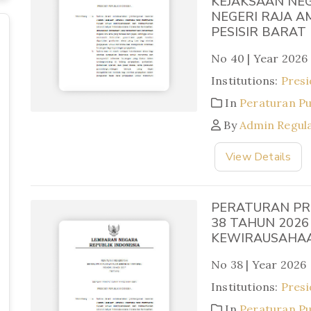
KEJAKSAAN NEG
NEGERI RAJA A
PESISIR BARAT
No 40 | Year 2026
Institutions:
Presi
In
Peraturan P
By
Admin Regul
View Details
PERATURAN PR
38 TAHUN 202
KEWIRAUSAHAA
No 38 | Year 2026
Institutions:
Presi
In
Peraturan P