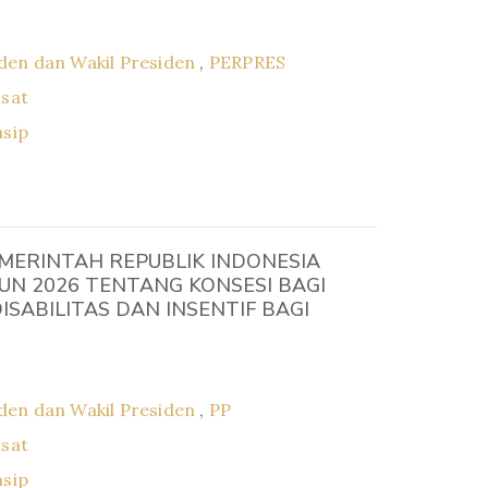
den dan Wakil Presiden
,
PERPRES
usat
asip
MERINTAH REPUBLIK INDONESIA
N 2026 TENTANG KONSESI BAGI
SABILITAS DAN INSENTIF BAGI
den dan Wakil Presiden
,
PP
usat
asip