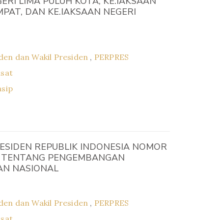
ERI LIMA PULUH KOTA, KE.IAKSAAN
MPAT, DAN KE.IAKSAAN NEGERI
den dan Wakil Presiden
,
PERPRES
usat
asip
ESIDEN REPUBLIK INDONESIA NOMOR
6 TENTANG PENGEMBANGAN
N NASIONAL
den dan Wakil Presiden
,
PERPRES
usat