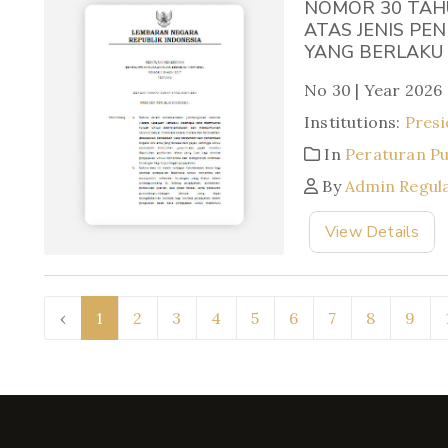
NOMOR 30 TAHU
ATAS JENIS PE
YANG BERLAKU
No 30 | Year 2026
Institutions:
Presi
In
Peraturan P
By
Admin Regul
View Details
‹
1
2
3
4
5
6
7
8
9