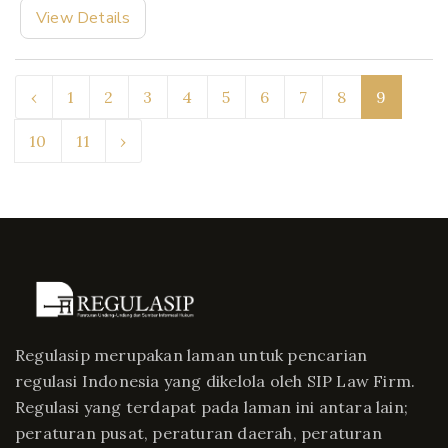
View Details
‹
1
2
3
4
5
6
7
8
9
10
11
›
Regulasip merupakan laman untuk pencarian
regulasi Indonesia yang dikelola oleh SIP Law Firm.
Regulasi yang terdapat pada laman ini antara lain;
peraturan pusat, peraturan daerah, peraturan